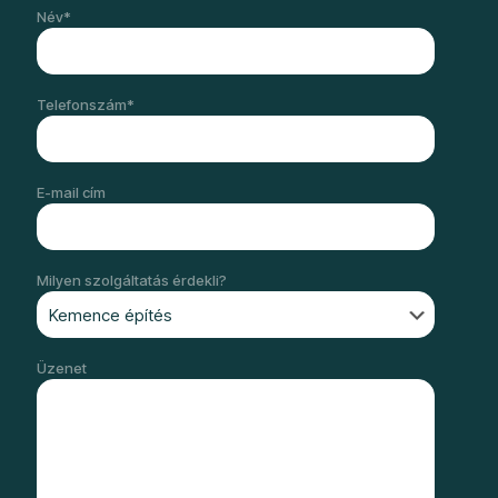
Név*
Telefonszám*
E-mail cím
Milyen szolgáltatás érdekli?
Üzenet