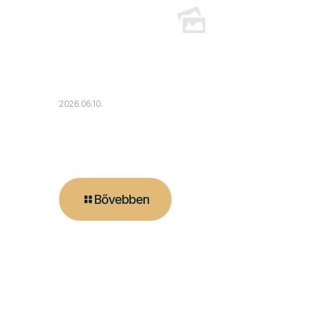
2026.06.10.
A tűz melege és a modern
technológia találkozása
Bővebben