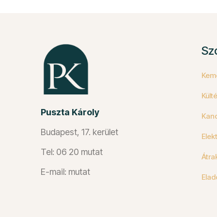
Sz
Keme
Külté
Puszta Károly
Kand
Budapest, 17. kerület
Elek
Tel: 06 20 mutat
Átra
E-mail: mutat
Elad