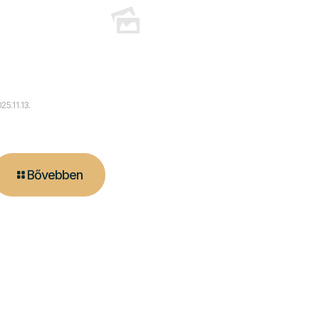
25.11.13.
Cserépkályha Használata
Bővebben