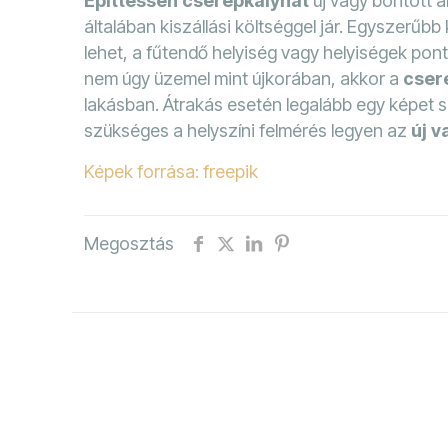
Építtessen cserépkályhát
új vagy bontott a
általában kiszállási költséggel jár. Egyszerű
lehet, a fűtendő helyiség vagy helyiségek p
nem úgy üzemel mint újkorában, akkor a
cser
lakásban. Átrakás esetén legalább egy képet s
szükséges a helyszíni felmérés legyen az
új v
Képek forrása: freepik
Megosztás
Hasonló bejegyzések