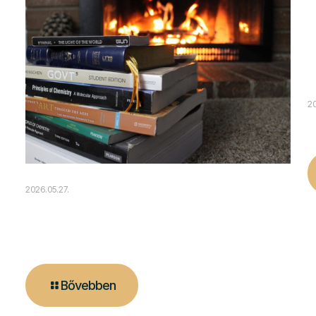
20
2026.05.27.
A tűz melege és a modern
technológia találkozása
Bővebben