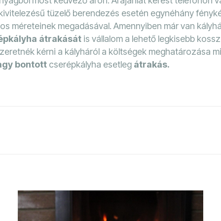
nyagból most kedvező áron. Árajánlat kérést telefonon va
bb kivitelezésű tüzelő berendezés esetén egynéhány fényké
ontos méreteinek megadásával. Amennyiben már van kályhá
épkályha átrakását
is vállalom a lehető legkisebb kossz
zeretnék kérni a kályháról a költségek meghatározása mi
agy bontott
cserépkályha esetleg
átrakás.