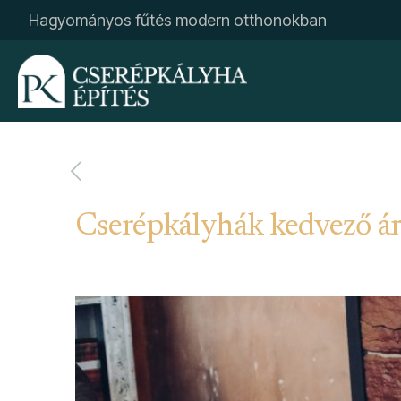
Hagyományos fűtés modern otthonokban
Cserépkályhák kedvező á