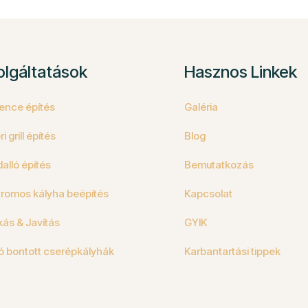
olgáltatások
Hasznos Linkek
nce építés
Galéria
ri grill építés
Blog
alló építés
Bemutatkozás
tromos kályha beépítés
Kapcsolat
kás & Javítás
GYIK
ó bontott cserépkályhák
Karbantartási tippek