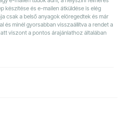
gy e-mailen tudok adni, a helyszíni felmérés
p készítése és e-mailen átküldése is elég
ja csak a belső anyagok elöregedtek és már
al és minél gyorsabban visszaállítva a rendet a
att viszont a pontos árajánlathoz általában