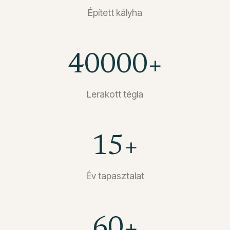
Épített kályha
40000
+
Lerakott tégla
15
+
Év tapasztalat
60
+