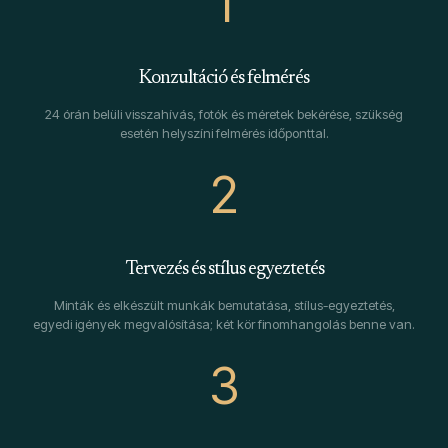
1
Konzultáció és felmérés
24 órán belüli visszahívás, fotók és méretek bekérése, szükség
esetén helyszíni felmérés időponttal.
2
Tervezés és stílus egyeztetés
Minták és elkészült munkák bemutatása, stílus-egyeztetés,
egyedi igények megvalósítása; két kör finomhangolás benne van.
3