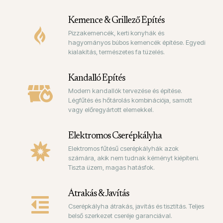
Kemence & Grillező Építés
Pizzakemencék, kerti konyhák és
hagyományos búbos kemencék építése. Egyedi
kialakítás, természetes fa tüzelés.
Kandalló Építés
Modern kandallók tervezése és építése.
Légfűtés és hőtárolás kombinációja, samott
vagy előregyártott elemekkel.
Elektromos Cserépkályha
Elektromos fűtésű cserépkályhák azok
számára, akik nem tudnak kéményt kiépíteni.
Tiszta üzem, magas hatásfok.
Átrakás & Javítás
Cserépkályha átrakás, javítás és tisztítás. Teljes
belső szerkezet cseréje garanciával.