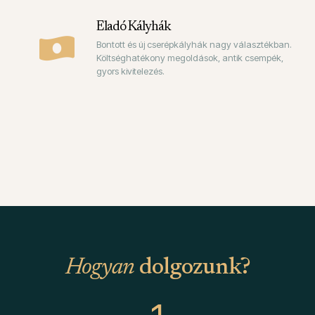
Eladó Kályhák
Bontott és új cserépkályhák nagy választékban.
Költséghatékony megoldások, antik csempék,
gyors kivitelezés.
Hogyan
dolgozunk?