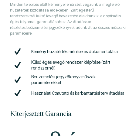
Minden telepítés előtt
kéményellenőrzést
végzünk a megfelelő
huzatérték biztosítása érdekében. Zárt égésterű
rendszereknél
külső levegő bevezetést
alakítunk ki az optimális
égési folyamat garantálásához. Az átadáskor
részletes
beüzemelési jegyzőkönyvet
adunk át az összes műszaki
paraméterrel.
Kémény huzatérték mérése és dokumentálása
Külső égéslevegő rendszer kiépítése (zárt
rendszernél)
Beüzemelési jegyzőkönyv műszaki
paraméterekkel
Használati útmutató és karbantartási terv átadása
Kiterjesztett Garancia