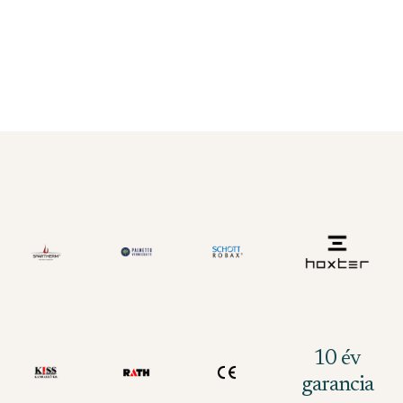
10 év
garancia