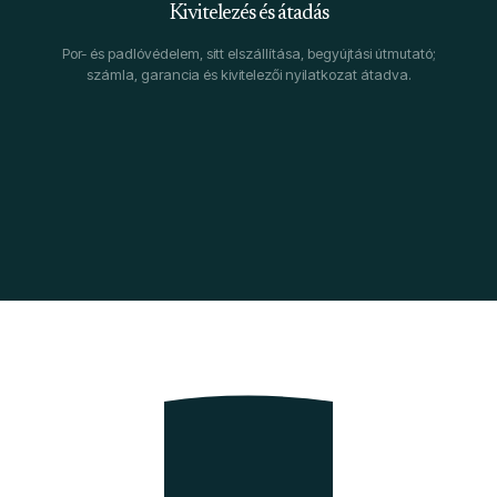
Kivitelezés és átadás
Por- és padlóvédelem, sitt elszállítása, begyújtási útmutató;
számla, garancia és kivitelezői nyilatkozat átadva.