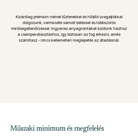
Kizárólag prémium német tűzterekkel és hőálló üvegajtókkal
dolgozunk, vermiculite samott béléssel és többszörös
minőségellenőrzéssel. Ingyenes anyagmintákat küldünk házhoz
a csempeválasztáshoz, így biztosan az fog érkezni, amire
számítasz - nincs kellemetlen meglepetés az átadásnál.
Műszaki minimum és megfelelés