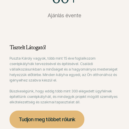
Ajánlás évente
Tisztelt Látogató!
Puszta Károly vagyok, több mint 15 éve foglalkozom
cserépkályhák tervezésével és építésével. Családi
vállalkozásunkban a minőséget és a hagyományos mesterséget
helyezzük előtérbe. Minden kályha egyedi, az Ön otthonához és
igényeihez szabva készül el.
Büszkeségünk, hogy eddig több mint 300 elégedett ügyfélnek
építettünk cserépkályhát, és mindegyik projekt mögött személyes
elkötelezettség és szakmai tapasztalat áll.
Tudjon meg többet rólunk