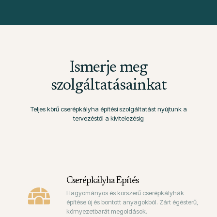
Ismerje meg
szolgáltatásainkat
Teljes körű cserépkályha építési szolgáltatást nyújtunk a
tervezéstől a kivitelezésig
Cserépkályha Építés
Hagyományos és korszerű cserépkályhák
építése új és bontott anyagokból. Zárt égésterű,
környezetbarát megoldások.