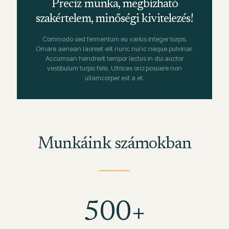
Precíz munka, megbízható
szakértelem, minőségi kivitelezés!
Commodo sed fermentum eu varius integer turpis.
Ornare aenean laoreet elit nunc nunc neque pulvinar.
Accumsan hendrerit tempor lectus in dui auctor
vestibulum turpis felis. Ultrices orci posuere non
ullamcorper est a et.
Munkáink számokban
500
+