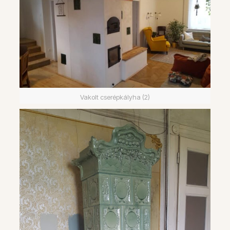
Vakolt cserépkályha (2)