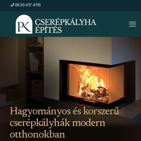
06 20 417 4116
Hagyományos és korszerű
cserépkályhák modern
otthonokban