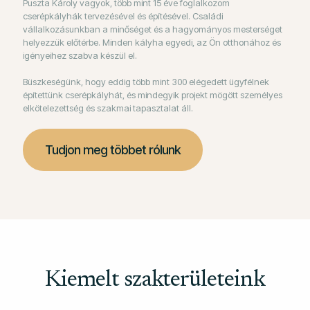
Puszta Károly vagyok, több mint 15 éve foglalkozom
cserépkályhák tervezésével és építésével. Családi
vállalkozásunkban a minőséget és a hagyományos mesterséget
helyezzük előtérbe. Minden kályha egyedi, az Ön otthonához és
igényeihez szabva készül el.
Büszkeségünk, hogy eddig több mint 300 elégedett ügyfélnek
építettünk cserépkályhát, és mindegyik projekt mögött személyes
elkötelezettség és szakmai tapasztalat áll.
Tudjon meg többet rólunk
Kiemelt szakterületeink