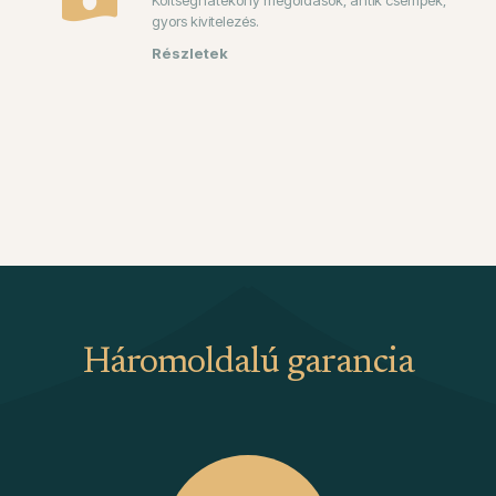
Költséghatékony megoldások, antik csempék,
gyors kivitelezés.
Háromoldalú garancia