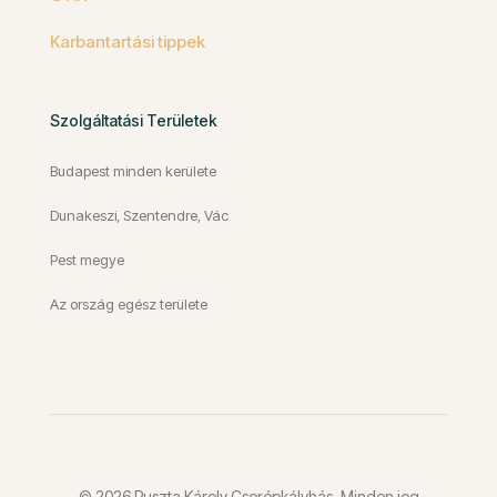
Karbantartási tippek
Szolgáltatási Területek
Budapest minden kerülete
Dunakeszi, Szentendre, Vác
Pest megye
Az ország egész területe
© 2026 Puszta Károly Cserépkályhás, Minden jog