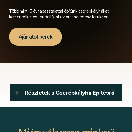
Több mint 15 év tapasztalattal építünk cserépkályhákat,
kemencéket és kandallókat az ország egész területén
Ajánlatot kérek
Részletek a Cserépkályha Építésről