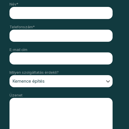
Név*
Telefonszám*
E-mail cím
Milyen szolgáltatás érdekli?
Üzenet