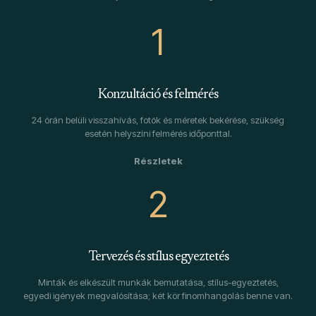
1
Konzultáció és felmérés
24 órán belüli visszahívás, fotók és méretek bekérése, szükség
esetén helyszíni felmérés időponttal.
2
Tervezés és stílus egyeztetés
Minták és elkészült munkák bemutatása, stílus-egyeztetés,
egyedi igények megvalósítása; két kör finomhangolás benne van.