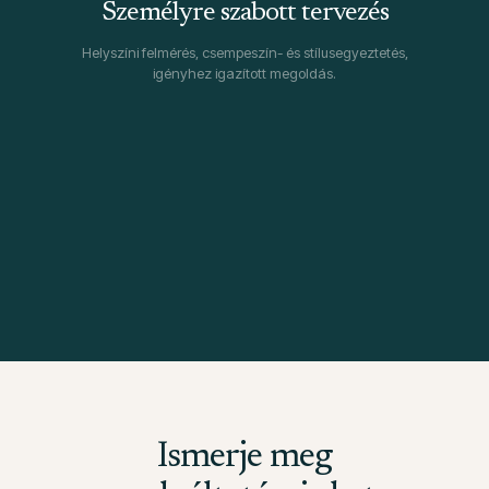
Személyre szabott tervezés
Helyszíni felmérés, csempeszín- és stílusegyeztetés,
igényhez igazított megoldás.
Ismerje meg