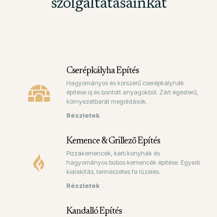
szolgáltatásainkat
Cserépkályha Építés
Hagyományos és korszerű cserépkályhák
építése új és bontott anyagokból. Zárt égésterű,
környezetbarát megoldások.
Kemence & Grillező Építés
Pizzakemencék, kerti konyhák és
hagyományos búbos kemencék építése. Egyedi
kialakítás, természetes fa tüzelés.
Kandalló Építés