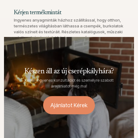
Kérjen termékmintát
Ingyenes anyagminták házhoz szállítással, hogy otthon,
természetes világításban láthassa a csempék, burkolatok
valós színeit és textúráit. Részletes katalógusok, műszaki
adatlapok és árajánlat kérés egyszerűen, egy
kattintással.
Készen áll az új cserépkályhára?
Kérjen ingyenes konzultációt és személyre szabott
árajánlatot még ma!
Ajánlatot Kérek