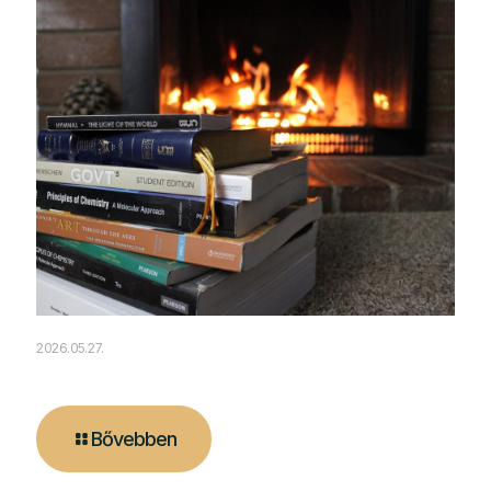
2026.05.27.
A tűz melege és a modern technológia találkozása
Bővebben