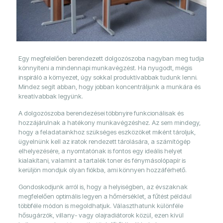
Egy megfelelően berendezett dolgozószoba nagyban meg tudja
könnyíteni a mindennapi munkavégzést. Ha nyugodt, mégis
inspiráló a környezet, úgy sokkal produktívabbak tudunk lenni.
Mindez segít abban, hogy jobban koncentráljunk a munkára és
kreatívabbak legyünk.
A dolgozószoba berendezései többnyire funkcionálisak és
hozzájárulnak a hatékony munkavégzéshez. Az sem mindegy,
hogy a feladatainkhoz szükséges eszközöket miként tároljuk,
ügyelnünk kell az iratok rendezett tárolására, a számítógép
elhelyezésére, a nyomtatónak is fontos egy ideális helyet
kialakítani, valamint a tartalék toner és fénymásolópapír is
kerüljön mondjuk olyan fiókba, ami könnyen hozzáférhető.
Gondoskodjunk arról is, hogy a helyiségben, az évszaknak
megfelelően optimális legyen a hőmérséklet, a fűtést például
többféle módon is megoldhatjuk. Választhatunk különféle
hősugárzók, villany- vagy olajradiátorok közül, ezen kívül