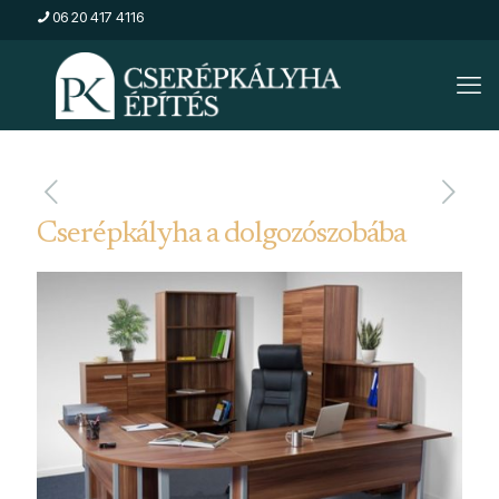
06 20 417 4116
Cserépkályha a dolgozószobába