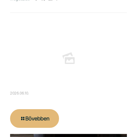
Hasonló bejegyzések
2026.06.10.
A tűz melege és a modern technológia találkozása
Bővebben