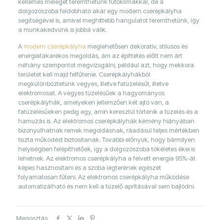
kellemes meleget teremthetünk fűtőklímákkal, de a
dolgozószoba feldobható akár egy modern cserépkályha
segítségével is, amivel meghittebb hangulatot teremthetünk, így
a munkakedvünk is jobbá válik.
A
modern cserépkályha
meglehetősen dekoratív, stílusos és
energiatakarékos megoldás, ám az építtetés előtt nem árt
néhány szempontot megvizsgálni, például azt, hogy mekkora
területet kell majd felfűtenie. Cserépkályhákból
megkülönböztetünk vegyes, illetve fatüzelésűt, illetve
elektromosat. A vegyes tüzelésűek a hagyományos
cserépkályhák, amelyeken jellemzően két ajtó van, a
fatüzelésűeken pedig egy, amin keresztül történik a tüzelés és a
hamuzás is. Az elektromos cserépkályhák kémény hiányában
bizonyulhatnak remek megoldásnak, ráadásul teljes mértékben
tiszta működést biztosítanak. További előnyük, hogy bármilyen
helyiségben felépíthetőek, így a dolgozószoba tökéletes ékei is
lehetnek. Az elektromos cserépkályha a felvett energia 95%-át
képes hasznosítani és a szoba légterének egészét
folyamatosan fűteni. Az elektromos cserépkályha működése
automatizálható és nem kell a tüzelő aprításával sem bajlódni.
Megosztás