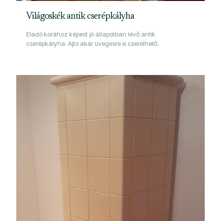
Világoskék antik cserépkályha
Eladó korához képest jó állapotban lévő antik
cserépkályha. Ajtó akár üvegesre is cserélhető.