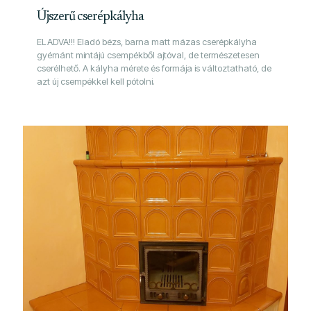
Újszerű cserépkályha
ELADVA!!! Eladó bézs, barna matt mázas cserépkályha
gyémánt mintájú csempékből ajtóval, de természetesen
cserélhető. A kályha mérete és formája is változtatható, de
azt új csempékkel kell pótolni.