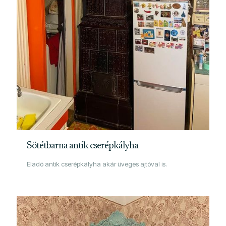
Sötétbarna antik cserépkályha
Eladó antik cserépkályha akár üveges ajtóval is.