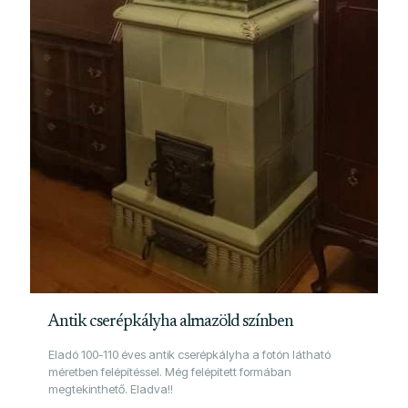
Antik cserépkályha almazöld színben
Eladó 100-110 éves antik cserépkályha a fotón látható
méretben felépítéssel. Még felépített formában
megtekinthető. Eladva!!