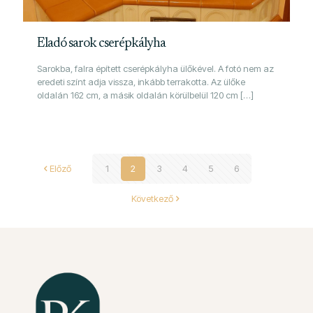
Eladó sarok cserépkályha
Sarokba, falra épített cserépkályha ülőkével. A fotó nem az
eredeti színt adja vissza, inkább terrakotta. Az ülőke
oldalán 162 cm, a másik oldalán körülbelül 120 cm
[…]
Előző
1
2
3
4
5
6
Következő