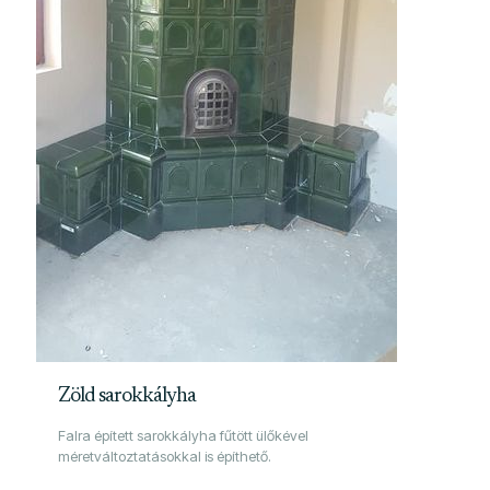
Zöld sarokkályha
Falra épített sarokkályha fűtött ülőkével
méretváltoztatásokkal is építhető.