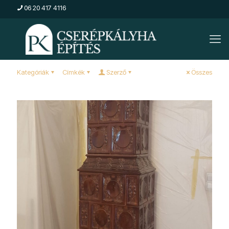
06 20 417 4116
Kategóriák
Címkék
Szerző
Összes