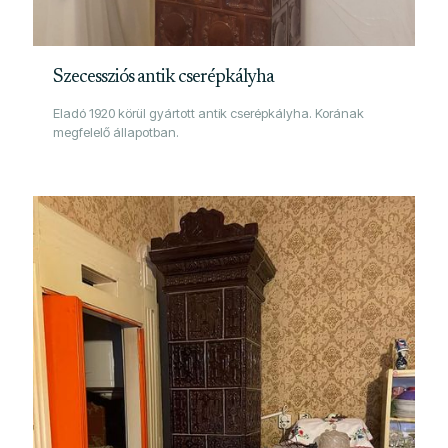
Szecessziós antik cserépkályha
Eladó 1920 körül gyártott antik cserépkályha. Korának
megfelelő állapotban.