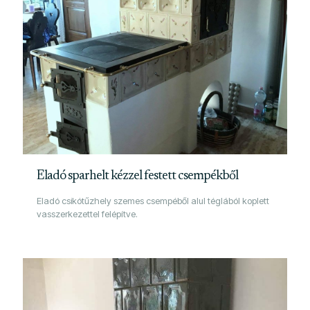
Eladó sparhelt kézzel festett csempékből
Eladó csikótűzhely szemes csempéből alul téglából koplett
vasszerkezettel felépítve.