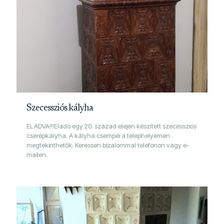
Szecessziós kályha
ELADVA!!!Eladó egy 20. század elején készített szecessziós
cserépkályha. A kályha csempéi a telephelyemen
megtekinthetők. Keressen bizalommal telefonon vagy e-
mailen.