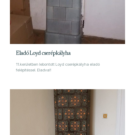
Eladó Loyd cserépkályha
11.kerületben lebontott Loyd cserépkályha eladó
felépítéssel. Eladva!!