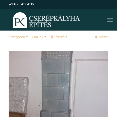
06 20 417 4116
Kategóriák
Címkék
Szerző
Összes