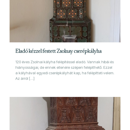
Eladó kézzel festett Zsolnay cserépkályha
120 éves Zsolnai kályha felépítéssel eladó. Vannak hibái és
hiányosságai, de ennek ellenére szépen felépíthető. Ezzel
a kályhával egyedi cserépkályhát kap, ha felépítteti velem.
Az árról
[…]