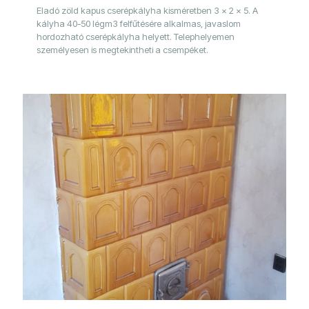
Eladó zöld kapus cserépkályha kisméretben 3 x 2 x 5. A
kályha 40-50 légm3 felfűtésére alkalmas, javaslom
hordozható cserépkályha helyett. Telephelyemen
személyesen is megtekintheti a csempéket.