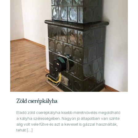
Zöld cserépkályha
Eladó zöld cserépkályha kisebb méretnövelés megoldható
a kályha szélességében. Nagyon jó állapotban van szinte
alig volt vele fűtve és azt a keveset is gázzal használták,
tehát
[…]