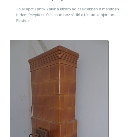
Jó állapotú antik kályha kizárólag csak ebben a méretben
tudom felépíteni. Stílusban hozzá illő ajtót tudok ajánlani.
Eladva!!