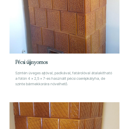
Pécsi újjnyomos
Szintén üveges ajtóval, padkával, fatárolóval átalakítható
a fotón 4 x 2,5 x 7-es használt pécsi cserépkályha, de
szinte bármekkorára növelhető.