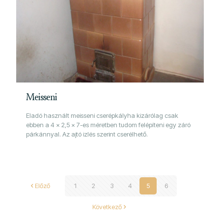
Meisseni
Eladó használt meisseni cserépkályha kizárólag csak
ebben a 4 x 2,5 x 7-es méretben tudom felépíteni egy záró
párkánnyal. Az ajtó izlés szerint cserélhető.
Előző
1
2
3
4
5
6
Következő