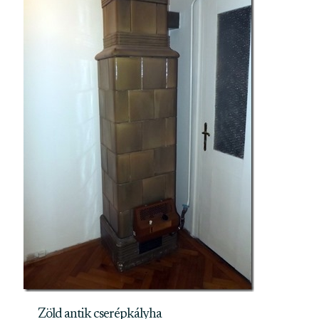
Zöld antik cserépkályha