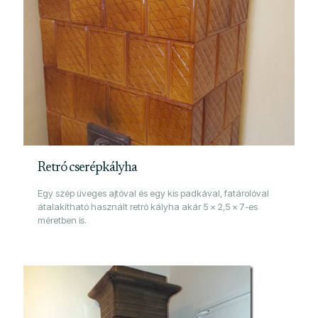
Retró cserépkályha
Egy szép üveges ajtóval és egy kis padkával, fatárolóval
átalakítható használt retró kályha akár 5 x 2,5 x 7-es
méretben is.