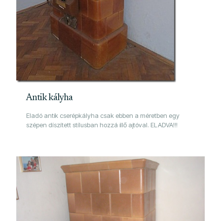
Antik kályha
Eladó antik cserépkályha csak ebben a méretben egy
szépen díszített stílusban hozzá illő ajtóval. ELADVA!!!