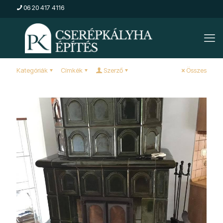
06 20 417 4116
Kategóriák
Címkék
Szerző
Összes