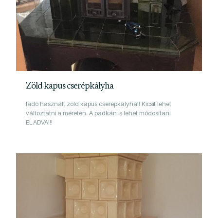
Zöld kapus cserépkályha
ladó használt zöld kapus cserépkályha!! Kicsit lehet
változtatni a méretén. A padkán is lehet módosítani.
ELADVA!!!