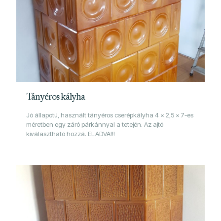
Tányéros kályha
Jó állapotú, használt tányéros cserépkályha 4 x 2,5 x 7-es
méretben egy záró párkánnyal a tetején. Az ajtó
kiválasztható hozzá. ELADVA!!!